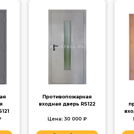
ая
Противопожарная
я
входная дверь RS122
п
S121
вхо
₽
Цена: 30 000 ₽