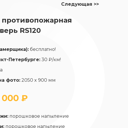
Следующая >>
 противопожарная
верь RS120
замерщика):
бесплатно!
нкт-Петербурге:
30 ₽/км!
да
на фото:
2050 x 900 мм
 000 ₽
жи:
порошковое напыление
и:
порошковое напыление