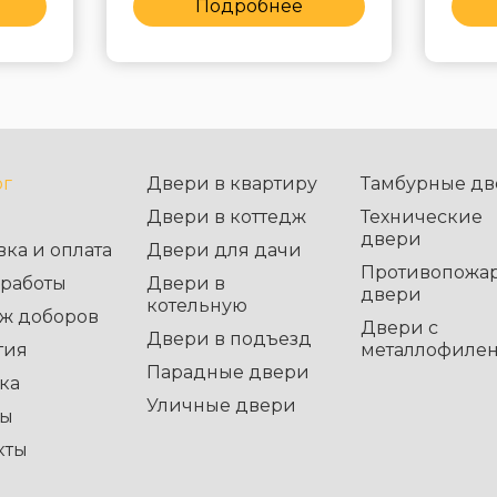
Подробнее
ог
Двери в квартиру
Тамбурные дв
Двери в коттедж
Технические
двери
вка и оплата
Двери для дачи
Противопожа
работы
Двери в
двери
котельную
ж доборов
Двери с
Двери в подъезд
тия
металлофиле
Парадные двери
ка
Уличные двери
вы
кты