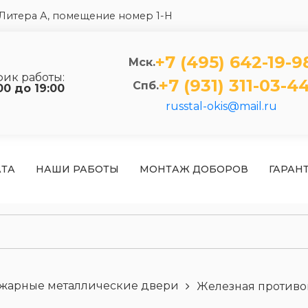
5 Литера А, помещение номер 1-Н
+7 (495) 642-19-9
Мск.
фик работы:
+7 (931) 311-03-4
Спб.
00 до 19:00
russtal-okis@mail.ru
АТА
НАШИ РАБОТЫ
МОНТАЖ ДОБОРОВ
ГАРАН
жарные металлические двери
Железная противо