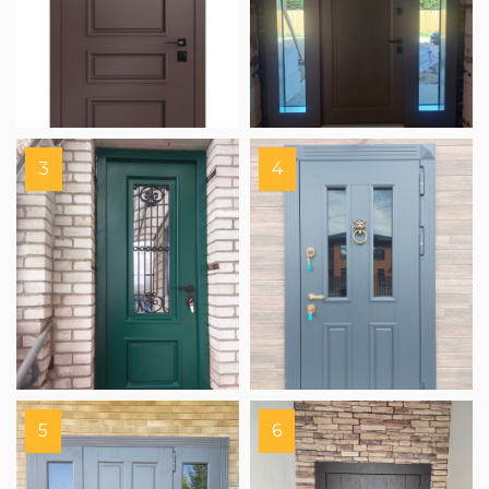
3
4
5
6