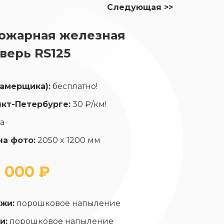
Следующая >>
ожарная железная
верь RS125
замерщика):
бесплатно!
нкт-Петербурге:
30 ₽/км!
да
на фото:
2050 x 1200 мм
 000 ₽
жи:
порошковое напыление
и:
порошковое напыление