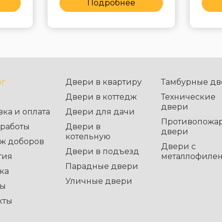
Подробнее
ог
Двери в квартиру
Тамбурные дв
Двери в коттедж
Технические
двери
вка и оплата
Двери для дачи
Противопожа
работы
Двери в
двери
котельную
ж доборов
Двери с
Двери в подъезд
тия
металлофиле
Парадные двери
ка
Уличные двери
вы
кты