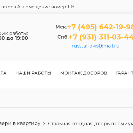
5 Литера А, помещение номер 1-Н
+7 (495) 642-19-9
Мск.
фик работы:
+7 (931) 311-03-4
Спб.
00 до 19:00
russtal-okis@mail.ru
АТА
НАШИ РАБОТЫ
МОНТАЖ ДОБОРОВ
ГАРАН
вери в квартиру
Стальная входная дверь премиум