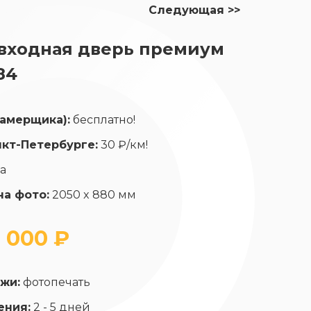
Следующая >>
 входная дверь премиум
84
замерщика):
бесплатно!
нкт-Петербурге:
30 ₽/км!
да
на фото:
2050 x 880 мм
 000 ₽
жи:
фотопечать
ения:
2 - 5 дней