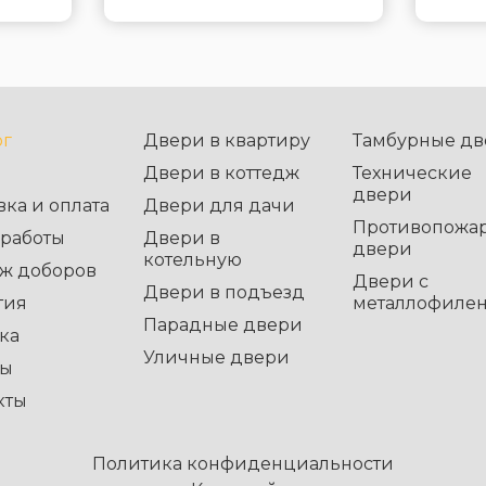
ог
Двери в квартиру
Тамбурные дв
Двери в коттедж
Технические
двери
вка и оплата
Двери для дачи
Противопожа
работы
Двери в
двери
котельную
ж доборов
Двери с
Двери в подъезд
тия
металлофиле
Парадные двери
ка
Уличные двери
вы
кты
Политика конфиденциальности