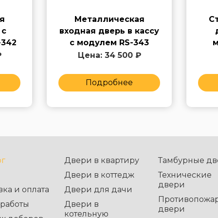
я
Металлическая
С
 с
входная дверь в кассу
-342
с модулем RS-343
м
₽
Цена: 34 500 ₽
Подробнее
ог
Двери в квартиру
Тамбурные дв
Двери в коттедж
Технические
двери
вка и оплата
Двери для дачи
Противопожа
работы
Двери в
двери
котельную