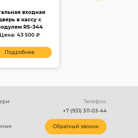
тальная входная
Металлическая
дверь в кассу с
входная дверь с
одулем RS-344
решеткой в кассу RS-
345
Цена: 43 500 ₽
Цена: 55 000 ₽
Подробнее
Подробнее
ери
Телефон:
+7 (931) 311-03-44
рные
Обратный звонок