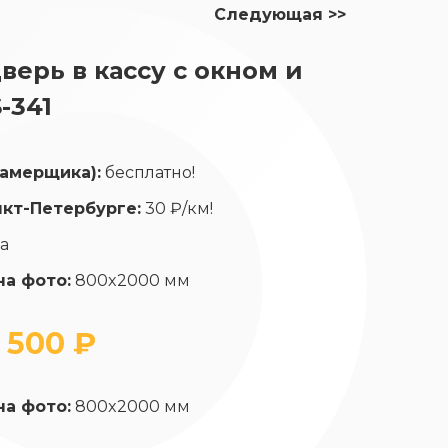
Следующая >>
верь в кассу с окном и
-341
замерщика):
бесплатно!
нкт-Петербурге:
30 ₽/км!
да
на фото:
800x2000 мм
 500 ₽
на фото:
800x2000 мм