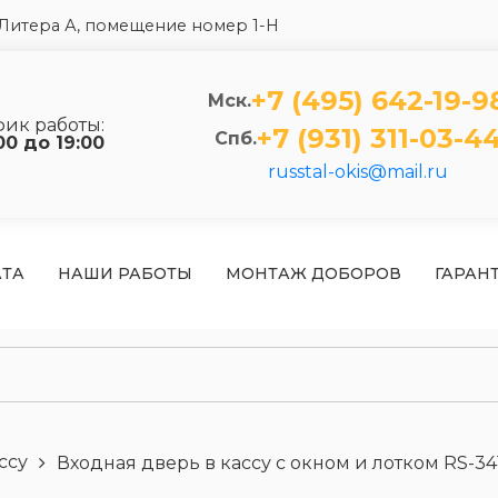
5 Литера А, помещение номер 1-Н
+7 (495) 642-19-9
Мск.
фик работы:
+7 (931) 311-03-4
Спб.
00 до 19:00
russtal-okis@mail.ru
АТА
НАШИ РАБОТЫ
МОНТАЖ ДОБОРОВ
ГАРАН
ссу
Входная дверь в кассу с окном и лотком RS-34