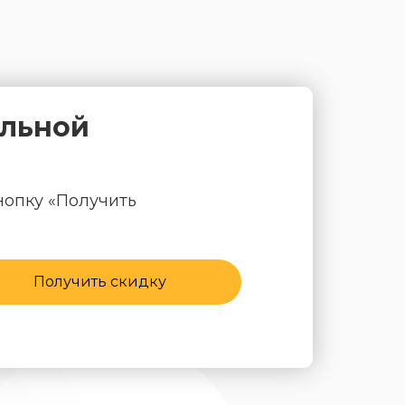
альной
нопку «Получить
Получить скидку