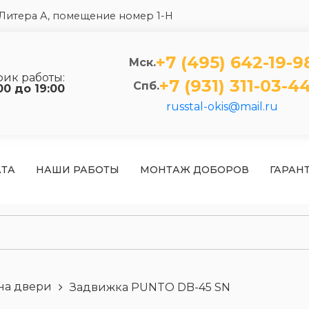
5 Литера А, помещение номер 1-Н
+7 (495) 642-19-9
Мск.
фик работы:
+7 (931) 311-03-4
Спб.
00 до 19:00
russtal-okis@mail.ru
АТА
НАШИ РАБОТЫ
МОНТАЖ ДОБОРОВ
ГАРАН
на двери
Задвижка PUNTO DB-45 SN