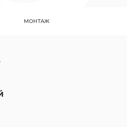
МОНТАЖ
ь
й