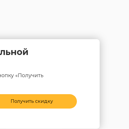
альной
нопку «Получить
Получить скидку